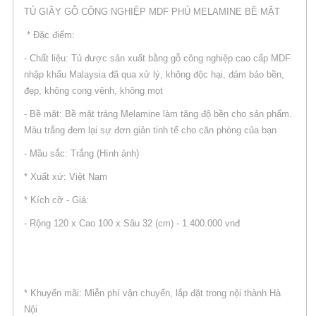
TỦ GIẦY GỖ CÔNG NGHIỆP MDF PHỦ MELAMINE BỀ MẶT
* Đặc điểm:
- Chất liệu: Tủ được sản xuất bằng gỗ công nghiệp cao cấp MDF
nhập khẩu Malaysia đã qua xử lý, không độc hại, đảm bảo bền,
đẹp, không cong vênh, không mọt
- Bề mặt: Bề mặt tráng Melamine làm tăng độ bền cho sản phẩm.
Màu trắng đem lại sự đơn giản tinh tế cho căn phòng của bạn
- Mầu sắc: Trắng (Hình ảnh)
* Xuất xứ: Việt Nam
* Kích cỡ - Giá:
- Rộng 120 x Cao 100 x Sâu 32 (cm) - 1.400.000 vnđ
* Khuyến mãi: Miễn phí vận chuyển, lắp đặt trong nội thành Hà
Nội