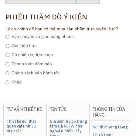
PHIẾU THĂM DÒ Ý KIẾN
Lý do chính để bạn có thể mua sản phẩm trực tuyến là gì?
Vận chuyển và giao hàng nhanh
Giá thấp hơn
Có nhiều sự lựa chọn
Thanh toán đảm bảo
Chính sách bảo hành tốt
Khác.
TƯ VẤN THIẾT KÊ
TIN TỨC
THÔNG TIN CỬA
HÀNG
Thiết kế nội thất
Gia đình trẻ bỏ trung
quán cafe nhiều
tâm Hà Nội về nhà
Nội thất Sông Hồng
màu sắc
ngoại ô nhiều cây
Đồ gỗ Fami
xanh