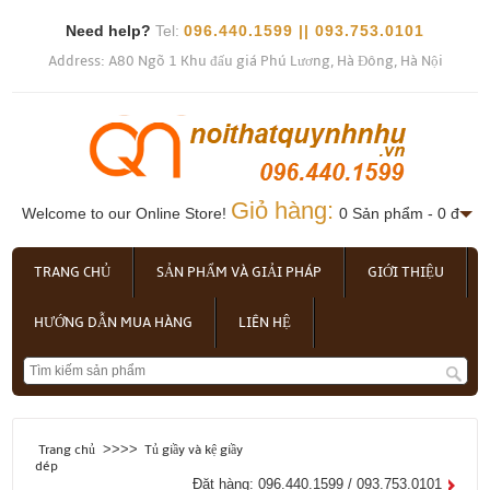
Need help?
Tel:
096.440.1599 || 093.753.0101
Address: A80 Ngõ 1 Khu đấu giá Phú Lương, Hà Đông, Hà Nội
Giỏ hàng:
Welcome to our Online Store!
0 Sản phẩm - 0 đ
TRANG CHỦ
SẢN PHẨM VÀ GIẢI PHÁP
GIỚI THIỆU
HƯỚNG DẪN MUA HÀNG
LIÊN HỆ
>>>>
Trang chủ
Tủ giầy và kệ giầy
dép
Đặt hàng: 096.440.1599 / 093.753.0101