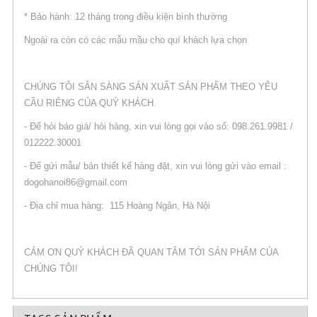
* Bảo hành: 12 tháng trong điều kiện bình thường
Ngoài ra còn có các mẫu mầu cho quí khách lựa chọn
CHÚNG TÔI SẴN SÀNG SẢN XUẤT SẢN PHẨM THEO YÊU
CẦU RIÊNG CỦA QUÝ KHÁCH.
- Để hỏi báo giá/ hỏi hàng, xin vui lòng gọi vào số: 098.261.9981 /
012222.30001
- Để gửi mẫu/ bản thiết kế hàng đặt, xin vui lòng gửi vào email :
dogohanoi86@gmail.com
- Địa chỉ mua hàng: 115 Hoàng Ngân, Hà Nội
CẢM ƠN QUÝ KHÁCH ĐÃ QUAN TÂM TỚI SẢN PHẨM CỦA
CHÚNG TÔI!